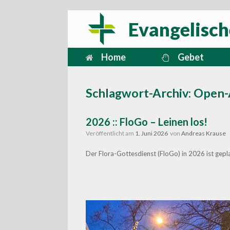
Zum
Evangelisch
Inhalt
springen
Home
Gebet
Schlagwort-Archiv:
Open-
2026 :: FloGo – Leinen los!
Veröffentlicht am
1. Juni 2026
von
Andreas Krause
Der Flora-Gottesdienst (FloGo) in 2026 ist gep