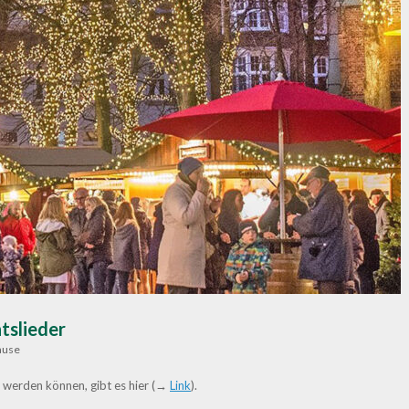
tslieder
ause
n werden können, gibt es hier (→
Link
).