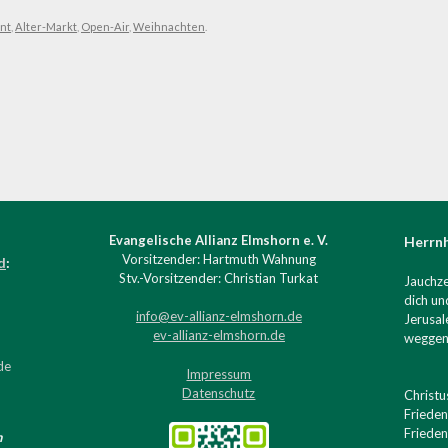
nt
,
Alter-Markt
,
Open-Air
,
Weihnachten
.
Evangelische Allianz Elmshorn e. V.
Herrn
Vorsitzender: Hartmuth Wahnung
d
:
Stv.-Vorsitzender: Christian Turkat
Jauchze
dich un
info@ev-allianz-elmshorn.de
Jerusal
ev-allianz-elmshorn.de
wegge
de
Impressum
Datenschutz
Christu
Frieden
Frieden
n