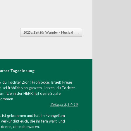
2025 :: Zeit für Wunder – Musical
→
huter Tageslosung
, du Tochter Zion! Frohlocke, Israel! Freue
d sei fröhlich von ganzem Herzen, du Tochter
em! Denn der HERR hat deine Strafe
nommen.
Zefanja 3,14-15
s ist gekommen und hat im Evangelium
 verkündigt euch, die ihr fern wart, und
 denen, die nahe waren.