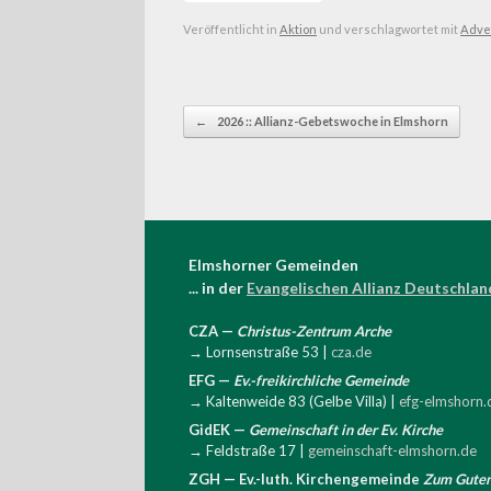
Veröffentlicht in
Aktion
und verschlagwortet mit
Adve
Beitragsnavigation
←
2026 :: Allianz-Gebetswoche in Elmshorn
Elmshorner Gemeinden
... in der
Evangelischen Allianz Deutschlan
CZA —
Christus-Zentrum Arche
→ Lornsenstraße 53 |
cza.de
EFG —
Ev.-freikirchliche Gemeinde
→ Kaltenweide 83 (Gelbe Villa) |
efg-elmshorn.
GidEK —
Gemeinschaft in der Ev. Kirche
→ Feldstraße 17 |
gemeinschaft-elmshorn.de
ZGH — Ev.-luth. Kirchengemeinde
Zum Gute